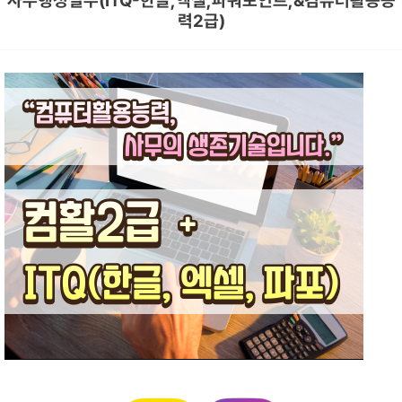
사무행정실무(ITQ-한글,엑셀,파워포인트,&컴퓨터활용능
력2급)