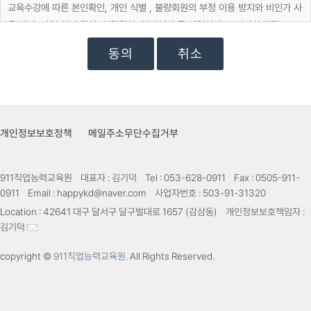
교육수강에 따른 본인확인, 개인 식별 , 불량회원의 부정 이용 방지와 비인가 사
용 방지, 가입 의사 확인, 연령확인, 불만처리 등 민원처리, 고지사항 전달
취소
마케팅 및 광고에 활용
교육정보 전달, 접속 빈도 파악 또는 회원의 서비스 이용에 대한 통계
개인정보보호정책
메일주소무단수집거부
911직업능력교육원
대표자 :
김기덕
Tel :
053-628-0911
Fax :
0505-911-
0911
Email :
happykd@naver.com
사업자번호 :
503-91-31320
Location :
42641 대구 달서구 달구벌대로 1657 (감삼동)
개인정보보호책임자 :
김기덕
copyright ©
911직업능력교육원.
All Rights Reserved.