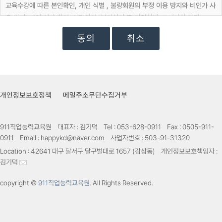
교육수강에 따른 본인확인, 개인 식별 , 불량회원의 부정 이용 방지와 비인가 사
용 방지, 가입 의사 확인, 연령확인, 불만처리 등 민원처리, 고지사항 전달
취소
마케팅 및 광고에 활용
교육정보 전달, 접속 빈도 파악 또는 회원의 서비스 이용에 대한 통계
개인정보보호정책
메일주소무단수집거부
911직업능력교육원
대표자 :
김기덕
Tel :
053-628-0911
Fax :
0505-911-
0911
Email :
happykd@naver.com
사업자번호 :
503-91-31320
Location :
42641 대구 달서구 달구벌대로 1657 (감삼동)
개인정보보호책임자 :
김기덕
copyright ©
911직업능력교육원.
All Rights Reserved.