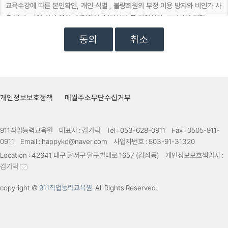
교육수강에 따른 본인확인, 개인 식별 , 불량회원의 부정 이용 방지와 비인가 사
용 방지, 가입 의사 확인, 연령확인, 불만처리 등 민원처리, 고지사항 전달
취소
마케팅 및 광고에 활용
교육정보 전달, 접속 빈도 파악 또는 회원의 서비스 이용에 대한 통계
개인정보보호정책
메일주소무단수집거부
911직업능력교육원
대표자 :
김기덕
Tel :
053-628-0911
Fax :
0505-911-
0911
Email :
happykd@naver.com
사업자번호 :
503-91-31320
Location :
42641 대구 달서구 달구벌대로 1657 (감삼동)
개인정보보호책임자 :
김기덕
copyright ©
911직업능력교육원.
All Rights Reserved.