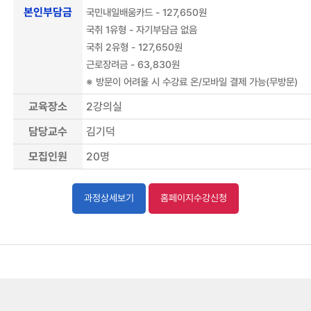
본인부담금
국민내일배움카드 - 127,650원
국취 1유형 - 자기부담금 없음
국취 2유형 - 127,650원
근로장려금 - 63,830원
※ 방문이 어려울 시 수강료 온/모바일 결제 가능(무방문)
교육장소
2강의실
담당교수
김기덕
모집인원
20
명
과정상세보기
홈페이지수강신청