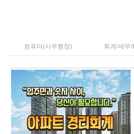
컴퓨터(사무행정)
회계/세무/