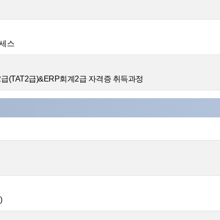
액세스
2급(TAT2급)&ERP회계2급 자격증 취득과정
)