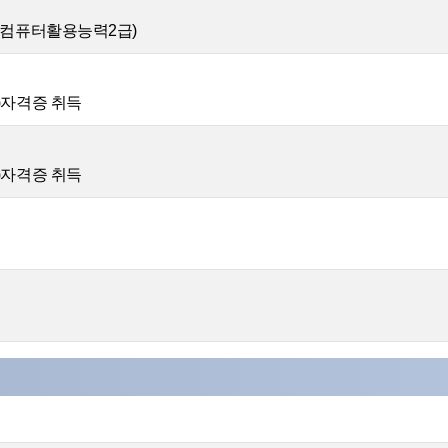
&컴퓨터활용능력2급)
)자격증 취득
)자격증 취득