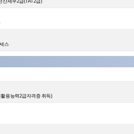
전산세무2급(TAT2급)
)
액세스
터활용능력2급자격증 취득)