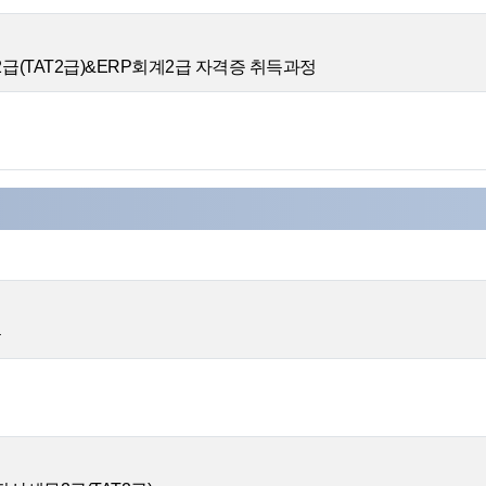
2급(TAT2급)&ERP회계2급 자격증 취득과정
득