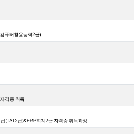
&컴퓨터활용능력2급)
)자격증 취득
2급(TAT2급)&ERP회계2급 자격증 취득과정