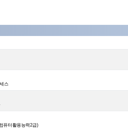
액세스
득
&컴퓨터활용능력2급)