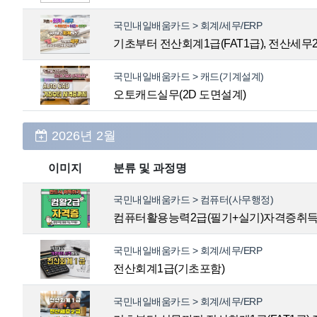
국민내일배움카드 > 회계/세무/ERP
기초부터 전산회계1급(FAT1급), 전산세무
국민내일배움카드 > 캐드(기계설계)
오토캐드실무(2D 도면설계)
2026년 2월
이미지
분류 및 과정명
국민내일배움카드 > 컴퓨터(사무행정)
컴퓨터활용능력2급(필기+실기)자격증취
국민내일배움카드 > 회계/세무/ERP
전산회계1급(기초포함)
국민내일배움카드 > 회계/세무/ERP