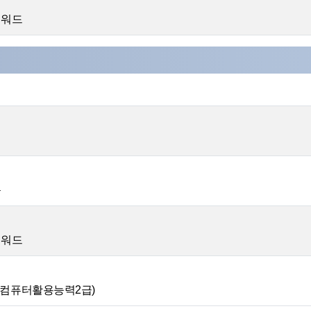
·워드
득
·워드
&컴퓨터활용능력2급)